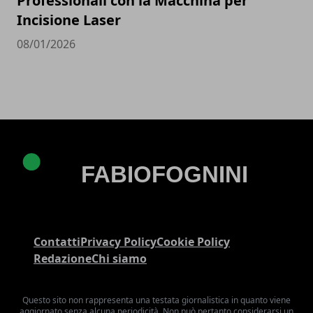
Professionali con la Macchina per
Incisione Laser
08/01/2026
Contatti
Privacy Policy
Cookie Policy
Redazione
Chi siamo
Questo sito non rappresenta una testata giornalistica in quanto viene
aggiornato senza alcuna periodicità. Non può pertanto considerarsi un