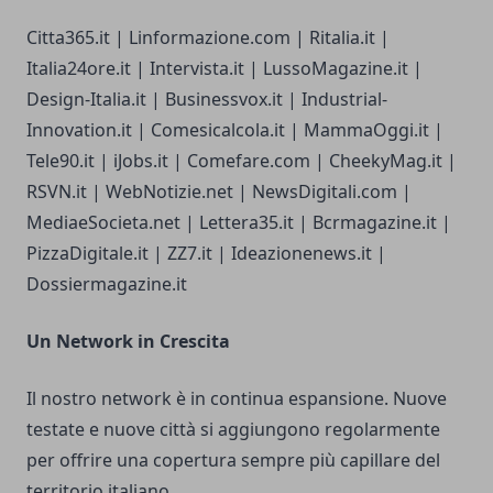
Citta365.it | Linformazione.com | Ritalia.it |
Italia24ore.it | Intervista.it | LussoMagazine.it |
Design-Italia.it | Businessvox.it | Industrial-
Innovation.it | Comesicalcola.it | MammaOggi.it |
Tele90.it | iJobs.it | Comefare.com | CheekyMag.it |
RSVN.it | WebNotizie.net | NewsDigitali.com |
MediaeSocieta.net | Lettera35.it | Bcrmagazine.it |
PizzaDigitale.it | ZZ7.it | Ideazionenews.it |
Dossiermagazine.it
Un Network in Crescita
Il nostro network è in continua espansione. Nuove
testate e nuove città si aggiungono regolarmente
per offrire una copertura sempre più capillare del
territorio italiano.