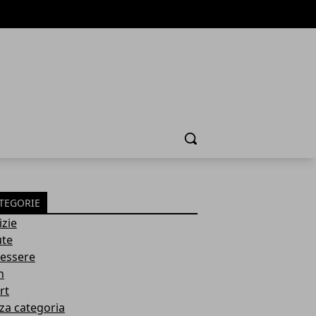
Cerca
TEGORIE
izie
ute
essere
h
rt
za categoria