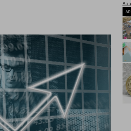
Abb
AR