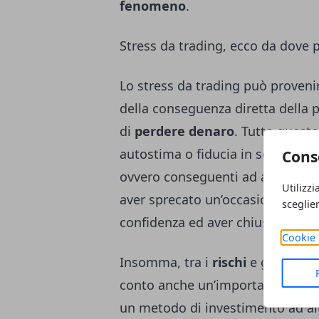
fenomeno
.
Stress da trading, ecco da dove 
Lo stress da trading può provenir
della conseguenza diretta della 
di
perdere denaro
. Tutto quest
autostima o fiducia in sé stessi. 
Cons
ovvero conseguenti ad avversità
Utilizzi
aver sprecato un’occasione di
tr
sceglie
confidenza ed aver chiuso troppo
Cookie 
Insomma, tra i
rischi
e gli
svant
conto anche un’importantissima 
un metodo di investimento ad alti