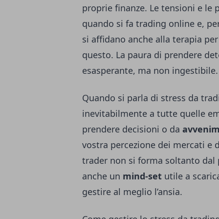
proprie finanze. Le tensioni e l
quando si fa trading online e, pe
si affidano anche alla terapia pe
questo. La paura di prendere de
esasperante, ma non ingestibile.
Quando si parla di stress da tradin
inevitabilmente a tutte quelle e
prendere decisioni o da
avvenim
vostra percezione dei mercati e 
trader non si forma soltanto dal 
anche un
mind-set
utile a scari
gestire al meglio l’ansia.
Come gestire lo stress da tradin