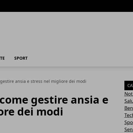
TE
SPORT
gestire ansia e stress nel migliore dei modi
CA
Not
 come gestire ansia e
Sal
iore dei modi
Ben
Tec
Spo
Sen